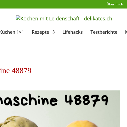
Über mich
Küchen 1×1
Rezepte
Lifehacks
Testberichte
hine 48879