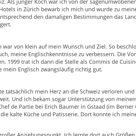
weiz. Als junger Koch war ich von der sagenumwoben
ty Hotels in Zürich bewarb ich mich und wurde zu me
ntsprechend den damaligen Bestimmungen das Land 
gert.
en war von klein auf mein Wunsch und Ziel. So besch
ch, meine Englischkenntnisse zu verbessern. Die Vor
. 1999 trat ich dann die Stelle als Commis de Cuisin
 mein Englisch zwangsläufig richtig gut.
tte tatsächlich mein Herz an die Schweiz verloren und
 weit. Und ich bekam sogar Unterstützung von meinem
ls Chef de Partie bei Erich Baumer in Gstaad (im Bern
die kalte Küche und Patisserie. Dort konnte ich mein
großer Anziehungspunkt. Ich lernte dort auch Größen a