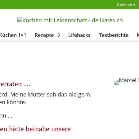
Über mich
Küchen 1×1
Rezepte
Lifehacks
Testberichte
verraten …
rd. Meine Mutter sah das nie gern.
zen könnte.
enn …
en hätte beinahe unsere