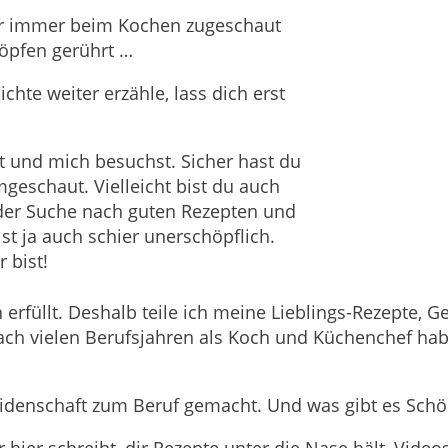
ter immer beim Kochen zugeschaut
Töpfen gerührt …
chte weiter erzähle, lass dich erst
t und mich besuchst. Sicher hast du
geschaut. Vielleicht bist du auch
f der Suche nach guten Rezepten und
st ja auch schier unerschöpflich.
r bist!
erfüllt. Deshalb teile ich meine Lieblings-Rezepte, 
nach vielen Berufsjahren als Koch und Küchenchef hab
eidenschaft zum Beruf gemacht. Und was gibt es Schön
wer hier schreibt, dir Rezepte unter die Nase hält, Vid