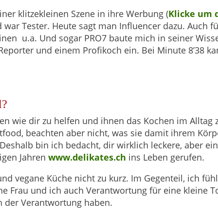
er klitzekleinen Szene in ihre Werbung (
Klicke um 
 war Tester. Heute sagt man Influencer dazu. Auch fü
hinen u.a. Und sogar PRO7 baute mich in seiner Wis
Reporter und einem Profikoch ein. Bei Minute 8’38 ka
l?
 wie dir zu helfen und ihnen das Kochen im Alltag zu
stfood, beachten aber nicht, was sie damit ihrem Körp
eshalb bin ich bedacht, dir wirklich leckere, aber ei
nigen Jahren
www.delikates.ch
ins Leben gerufen.
nd vegane Küche nicht zu kurz. Im Gegenteil, ich fü
Frau und ich auch Verantwortung für eine kleine Toch
n der Verantwortung haben.