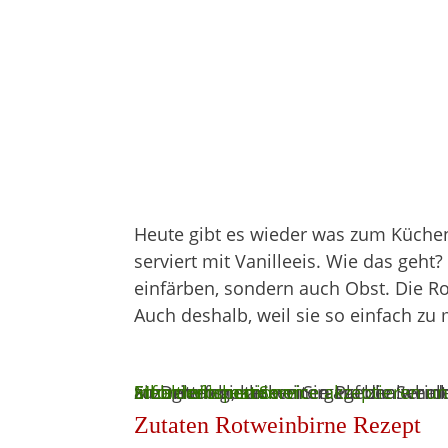
Heute gibt es wieder was zum Küchen
serviert mit Vanilleeis. Wie das geh
einfärben, sondern auch Obst. Die Ro
Auch deshalb, weil sie so einfach zu 
Sie sehen gerade einen Platzhalterin
. Um auf den eigentlichen Inhalt zuzugreifen, klicken Sie auf die Schaltfläche unten. Bitte beachten Sie, dass dabei Daten an Drittanbieter weitergege
Mehr Informationen
Inhalt entsperren
Erforderlichen Service akzeptieren u
Zutaten Rotweinbirne Rezept