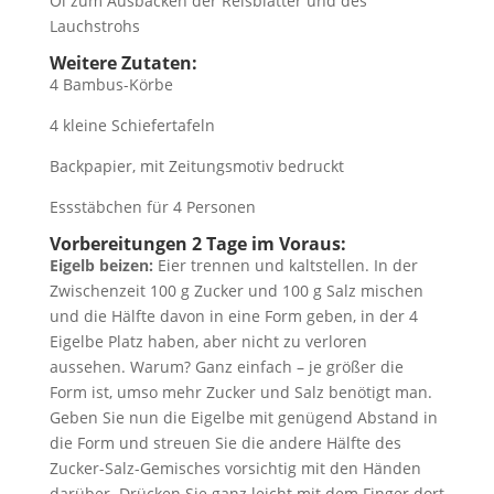
Öl zum Ausbacken der Reisblätter und des
Lauchstrohs
Weitere Zutaten:
4 Bambus-Körbe
4 kleine Schiefertafeln
Backpapier, mit Zeitungsmotiv bedruckt
Essstäbchen für 4 Personen
Vorbereitungen 2 Tage im Voraus:
Eigelb beizen:
Eier trennen und kaltstellen. In der
Zwischenzeit 100 g Zucker und 100 g Salz mischen
und die Hälfte davon in eine Form geben, in der 4
Eigelbe Platz haben, aber nicht zu verloren
aussehen. Warum? Ganz einfach – je größer die
Form ist, umso mehr Zucker und Salz benötigt man.
Geben Sie nun die Eigelbe mit genügend Abstand in
die Form und streuen Sie die andere Hälfte des
Zucker-Salz-Gemisches vorsichtig mit den Händen
darüber. Drücken Sie ganz leicht mit dem Finger dort