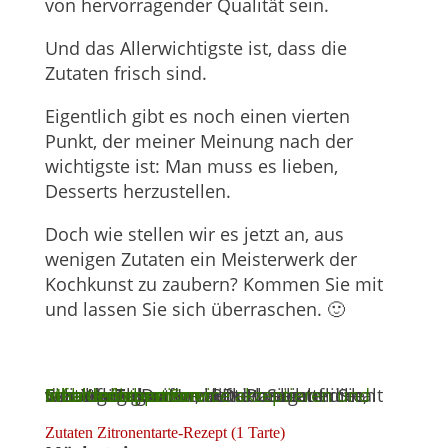
von hervorragender Qualität sein.
Und das Allerwichtigste ist, dass die
Zutaten frisch sind.
Eigentlich gibt es noch einen vierten
Punkt, der meiner Meinung nach der
wichtigste ist: Man muss es lieben,
Desserts herzustellen.
Doch wie stellen wir es jetzt an, aus
wenigen Zutaten ein Meisterwerk der
Kochkunst zu zaubern? Kommen Sie mit
und lassen Sie sich überraschen. 🙂
Sie sehen gerade einen Platzhalterinhalt von
. Um auf den eigentlichen Inhalt zuzugreifen, klicken Sie auf die Schaltfläche unten. Bitte beachten Sie, dass dabei Daten an Drittanbieter weitergegeben werden.
Mehr Informationen
Inhalt entsperren
Erforderlichen Service akzeptieren und Inhalte entsperren
YouTube
Zutaten Zitronentarte-Rezept (1 Tarte)