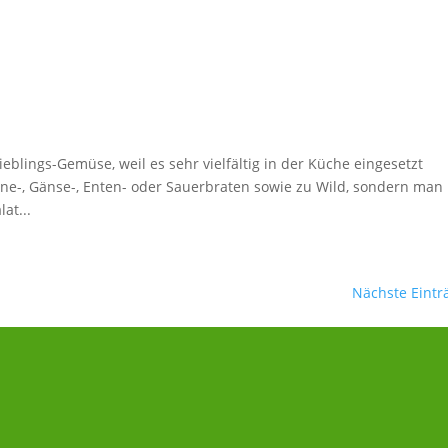
ieblings-Gemüse, weil es sehr vielfältig in der Küche eingesetzt
ine-, Gänse-, Enten- oder Sauerbraten sowie zu Wild, sondern man
at...
Nächste Eintr