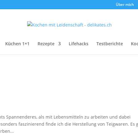
Über mich
Küchen 1×1
Rezepte
Lifehacks
Testberichte
Ko
chts Spannenderes, als mit Lebensmitteln zu arbeiten und dabei
onders faszinierend finde ich die Herstellung von Teigwaren. Es g
rben...