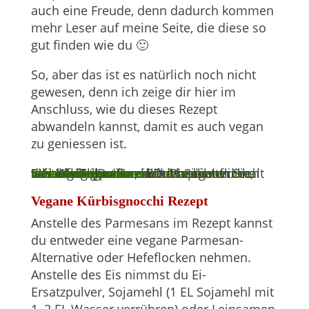
auch eine Freude, denn dadurch kommen
mehr Leser auf meine Seite, die diese so
gut finden wie du 🙂
So, aber das ist es natürlich noch nicht
gewesen, denn ich zeige dir hier im
Anschluss, wie du dieses Rezept
abwandeln kannst, damit es auch vegan
zu geniessen ist.
Sie sehen gerade einen Platzhalterinhalt von
. Um auf den eigentlichen Inhalt zuzugreifen, klicken Sie auf die Schaltfläche unten. Bitte beachten Sie, dass dabei Daten an Drittanbieter weitergegeben werden.
Mehr Informationen
Inhalt entsperren
Erforderlichen Service akzeptieren und Inhalte entsperren
YouTube
Vegane Kürbisgnocchi Rezept
Anstelle des Parmesans im Rezept kannst
du entweder eine vegane Parmesan-
Alternative oder Hefeflocken nehmen.
Anstelle des Eis nimmst du Ei-
Ersatzpulver, Sojamehl (1 EL Sojamehl mit