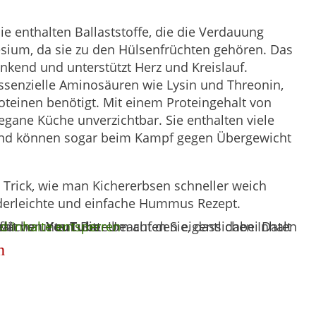
ie enthalten Ballaststoffe, die die Verdauung
esium, da sie zu den Hülsenfrüchten gehören. Das
nkend und unterstützt Herz und Kreislauf.
senzielle Aminosäuren wie Lysin und Threonin,
oteinen benötigt. Mit einem Proteingehalt von
egane Küche unverzichtbar. Sie enthalten viele
) und können sogar beim Kampf gegen Übergewicht
n Trick, wie man Kichererbsen schneller weich
nderleichte und einfache Hummus Rezept.
halt von
ben werden.
nd Inhalte entsperren
YouTube
h