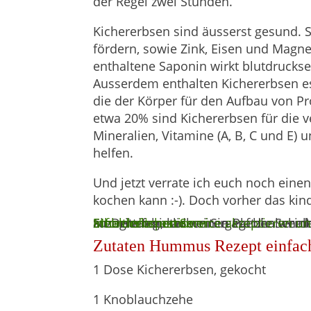
der Regel zwei Stunden.
Kichererbsen sind äusserst gesund. S
fördern, sowie Zink, Eisen und Magn
enthaltene Saponin wirkt blutdruckse
Ausserdem enthalten Kichererbsen es
die der Körper für den Aufbau von Pr
etwa 20% sind Kichererbsen für die v
Mineralien, Vitamine (A, B, C und E
helfen.
Und jetzt verrate ich euch noch eine
kochen kann :-). Doch vorher das ki
Sie sehen gerade einen Platzhalterin
. Um auf den eigentlichen Inhalt zuzugreifen, klicken Sie auf die Schaltfläche unten. Bitte beachten Sie, dass dabei Daten an Drittanbieter weitergege
Mehr Informationen
Inhalt entsperren
Erforderlichen Service akzeptieren u
Zutaten Hummus Rezept einfac
1 Dose Kichererbsen, gekocht
1 Knoblauchzehe