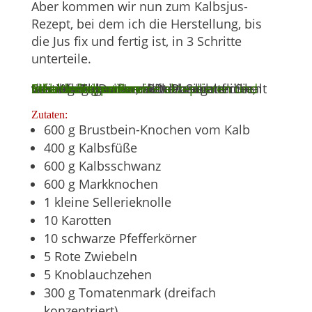
Aber kommen wir nun zum Kalbsjus-
Rezept, bei dem ich die Herstellung, bis
die Jus fix und fertig ist, in 3 Schritte
unterteile.
Sie sehen gerade einen Platzhalterinhalt von
. Um auf den eigentlichen Inhalt zuzugreifen, klicken Sie auf die Schaltfläche unten. Bitte beachten Sie, dass dabei Daten an Drittanbieter weitergegeben werden.
Mehr Informationen
Inhalt entsperren
Erforderlichen Service akzeptieren und Inhalte entsperren
YouTube
Zutaten:
600 g Brustbein-Knochen vom Kalb
400 g Kalbsfüße
600 g Kalbsschwanz
600 g Markknochen
1 kleine Sellerieknolle
10 Karotten
10 schwarze Pfefferkörner
5 Rote Zwiebeln
5 Knoblauchzehen
300 g Tomatenmark (dreifach
konzentriert)