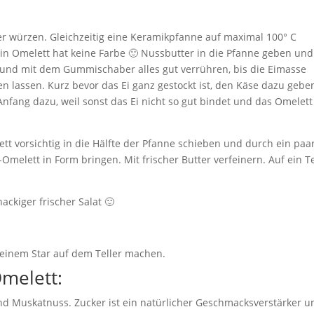
fer würzen. Gleichzeitig eine Keramikpfanne auf maximal 100° C
n Omelett hat keine Farbe 🙂 Nussbutter in die Pfanne geben und
nd mit dem Gummischaber alles gut verrühren, bis die Eimasse
n lassen. Kurz bevor das Ei ganz gestockt ist, den Käse dazu gebe
Anfang dazu, weil sonst das Ei nicht so gut bindet und das Omelett
 vorsichtig in die Hälfte der Pfanne schieben und durch ein paa
melett in Form bringen. Mit frischer Butter verfeinern. Auf ein Te
ckiger frischer Salat 🙂
u einem Star auf dem Teller machen.
Omelett:
nd Muskatnuss. Zucker ist ein natürlicher Geschmacksverstärker u