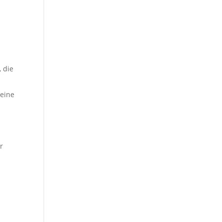
 die
meine
r