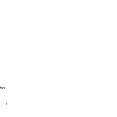
über
n ein