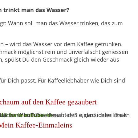
n trinkt man das Wasser?
agt: Wann soll man das Wasser trinken, das zum
ern – wird das Wasser vor dem Kaffee getrunken.
mack möglichst rein und unverfälscht geniessen
h, spülst Du den Geschmack gleich wieder aus
s für Dich passt. Für Kaffeeliebhaber wie Dich sind
schaum auf den Kaffee gezaubert
halt von
ben werden.
nd Inhalte entsperren
YouTube
 Mein Kaffee-Einmaleins