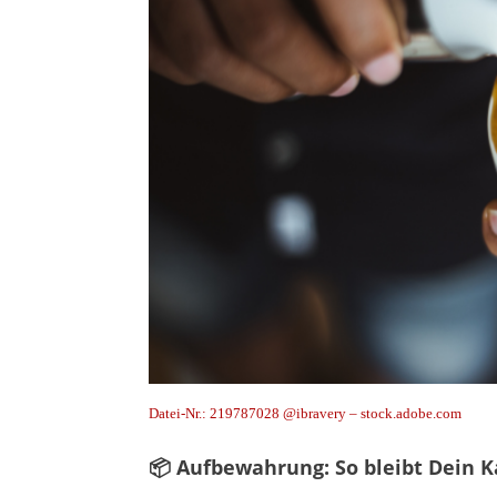
Datei-Nr.: 219787028 @ibravery – stock.adobe.com
📦 Aufbewahrung: So bleibt Dein Ka