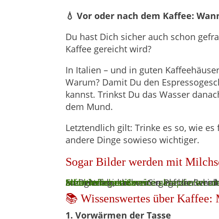
💧 Vor oder nach dem Kaffee: Wan
Du hast Dich sicher auch schon gefr
Kaffee gereicht wird?
In Italien – und in guten Kaffeehäus
Warum? Damit Du den Espressogesch
kannst. Trinkst Du das Wasser danac
dem Mund.
Letztendlich gilt: Trinke es so, wie e
andere Dinge sowieso wichtiger.
Sogar Bilder werden mit Milch
Sie sehen gerade einen Platzhalterin
. Um auf den eigentlichen Inhalt zuzugreifen, klicken Sie auf die Schaltfläche unten. Bitte beachten Sie, dass dabei Daten an Drittanbieter weitergege
Mehr Informationen
Inhalt entsperren
Erforderlichen Service akzeptieren u
📚 Wissenswertes über Kaffee:
1. Vorwärmen der Tasse