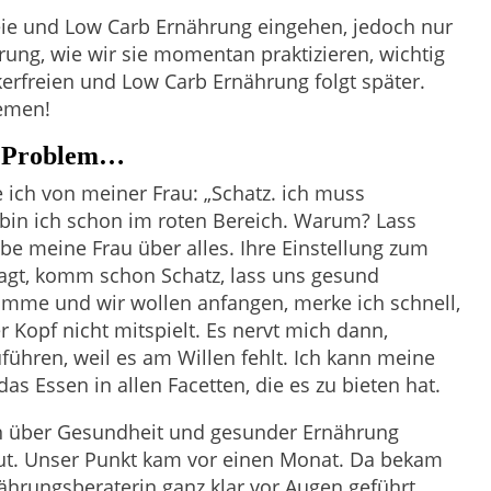
reie und Low Carb Ernährung eingehen, jedoch nur
hrung, wie wir sie momentan praktizieren, wichtig
ckerfreien und Low Carb Ernährung folgt später.
hemen!
n Problem…
e ich von meiner Frau: „Schatz. ich muss
bin ich schon im roten Bereich. Warum? Lass
iebe meine Frau über alles. Ihre Einstellung zum
agt, komm schon Schatz, lass uns gesund
me und wir wollen anfangen, merke ich schnell,
r Kopf nicht mitspielt. Es nervt mich dann,
hren, weil es am Willen fehlt. Ich kann meine
as Essen in allen Facetten, die es zu bieten hat.
 über Gesundheit und gesunder Ernährung
tut. Unser Punkt kam vor einen Monat. Da bekam
ährungsberaterin ganz klar vor Augen geführt,