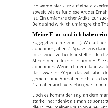
Ich werde hier kurz auf eine zuckerf
soweit, wie es für diese Art der Ernä
ist. Ein umfangreicher Artikel zur zu
Beide sind wirklich umfangreiche T
Meine Frau und ich haben ei
Zugegeben ein kleines ;). Wie oft hör
abnehmen, aber…“. Spätestens dann 
mich eines vorher klar stellen:
Ich l
Abnehmen jedoch nicht immer. Sie s
abnehmen. Wenn ich dem dann zustim
dass zwar ihr Körper das will, aber de
gemeinsame Vorhaben nicht durchzufü
Frau aber auch verstehen, wir lieben d
Doch es kommt der Tag, an dem man
stärker nachdenkt als man es sonst 
die Mutter meiner Frau von einer Ern