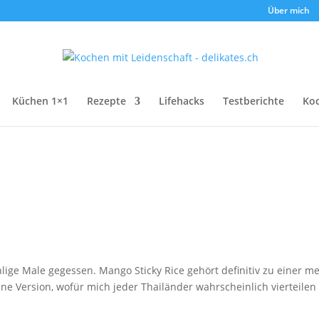
Über mich
Küchen 1×1
Rezepte
Lifehacks
Testberichte
Ko
ige Male gegessen. Mango Sticky Rice gehört definitiv zu einer m
e Version, wofür mich jeder Thailänder wahrscheinlich vierteilen