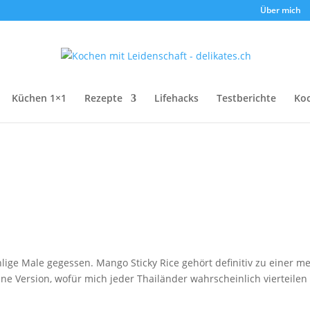
Über mich
Küchen 1×1
Rezepte
Lifehacks
Testberichte
Ko
ige Male gegessen. Mango Sticky Rice gehört definitiv zu einer m
e Version, wofür mich jeder Thailänder wahrscheinlich vierteilen