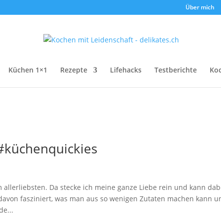
Über mich
Küchen 1×1
Rezepte
Lifehacks
Testberichte
Ko
 #küchenquickies
allerliebsten. Da stecke ich meine ganze Liebe rein und kann dab
davon fasziniert, was man aus so wenigen Zutaten machen kann u
e...