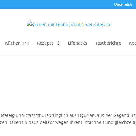
Über mich
Küchen 1×1
Rezepte
Lifehacks
Testberichte
Ko
us Hefeteig und stammt ursprünglich aus Ligurien, aus der Gegend u
zen Italiens hinaus beliebt wegen ihrer Einfachheit und gleichzeit