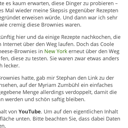
te es kaum erwarten, diese Dinger zu probieren –
ses Mal wieder meine Skepsis gegenüber Rezepten
egründet erweisen würde. Und dann war ich sehr
 wie cremig diese Brownies waren.
e künftig hier und da einige Rezepte nachkochen, die
im Internet über den Weg laufen. Doch das Coole
Cheese-Brownies in
New York
erneut über den Weg
eifen, diese zu testen. Sie waren zwar etwas anders
h lecker.
 Brownies hatte, gab mir Stephan den Link zu der
nsehen, auf der Myriam Zumbühl ein einfaches
angegebene Menge allerdings verdoppelt, damit die
n werden und schön saftig bleiben.
halt von
YouTube
. Um auf den eigentlichen Inhalt
ltfläche unten. Bitte beachten Sie, dass dabei Daten
en.